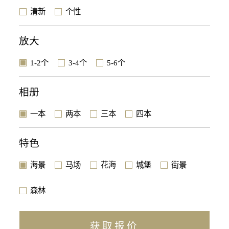
清新
个性
放大
1-2个
3-4个
5-6个
相册
一本
两本
三本
四本
特色
海景
马场
花海
城堡
街景
森林
获取报价